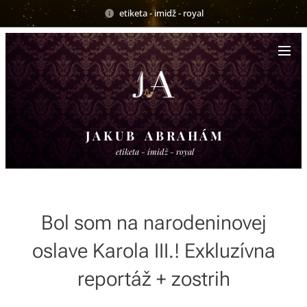
etiketa - imidž - royal
J A K U B A B R A H Á M
etiketa - imidž - royal
Bol som na narodeninovej
oslave Karola III.! Exkluzívna
reportáž + zostrih