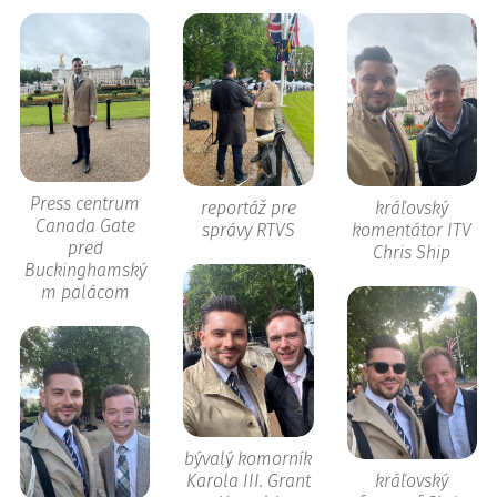
Press centrum
reportáž pre
kráľovský
Canada Gate
správy RTVS
komentátor ITV
pred
Chris Ship
Buckinghamský
m palácom
bývalý komorník
Karola III. Grant
kráľovský