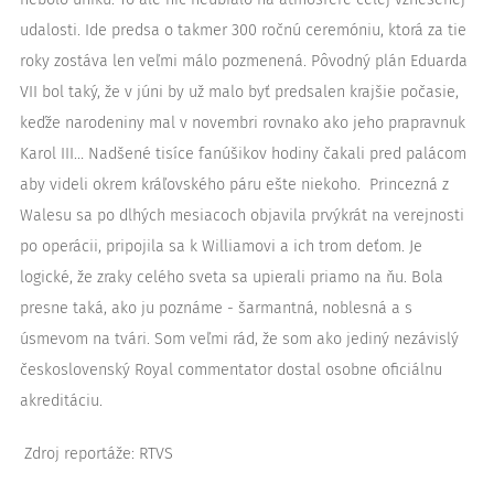
udalosti. Ide predsa o takmer 300 ročnú ceremóniu, ktorá za tie
roky zostáva len veľmi málo pozmenená. Pôvodný plán Eduarda
VII bol taký, že v júni by už malo byť predsalen krajšie počasie,
keďže narodeniny mal v novembri rovnako ako jeho prapravnuk
Karol III… Nadšené tisíce fanúšikov hodiny čakali pred palácom
aby videli okrem kráľovského páru ešte niekoho. Princezná z
Walesu sa po dlhých mesiacoch objavila prvýkrát na verejnosti
po operácii, pripojila sa k Williamovi a ich trom deťom. Je
logické, že zraky celého sveta sa upierali priamo na ňu. Bola
presne taká, ako ju poznáme - šarmantná, noblesná a s
úsmevom na tvári. Som veľmi rád, že som ako jediný nezávislý
československý Royal commentator dostal osobne oficiálnu
akreditáciu.
Zdroj reportáže: RTVS