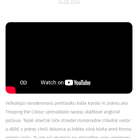
24.06.2024
Veľkolepú narodeninovú prehliadku Kráľa Karola III známu ako
Trooping the Colour sprevádzalo naozaj ukážkové anglické
počasie. Teplé slnečné lúče striedal mimoriadne chladný vietor
a dážď, v jednej chvíli dokonca aj krátka silná búrka pred ktorou
nebolo úniku. To ale nič neubralo na atmosfére celej vznešenej