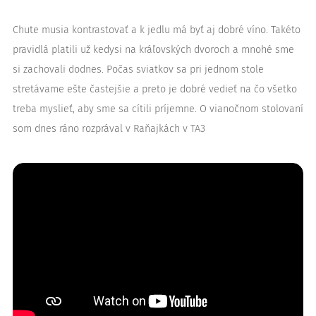
Chute musia kontrastovať a k jedlu má byť aj dobré víno. Takéto
pravidlá platili už kedysi na kráľovských dvoroch a mnohé sme
si zachovali dodnes. Počas sviatkov sa pri jednom stole
stretávame ešte častejšie a preto je dobré vedieť na čo všetko
treba myslieť, aby sme sa cítili príjemne. O vianočnom stolovaní
som dnes ráno rozprával v Raňajkách v TA3