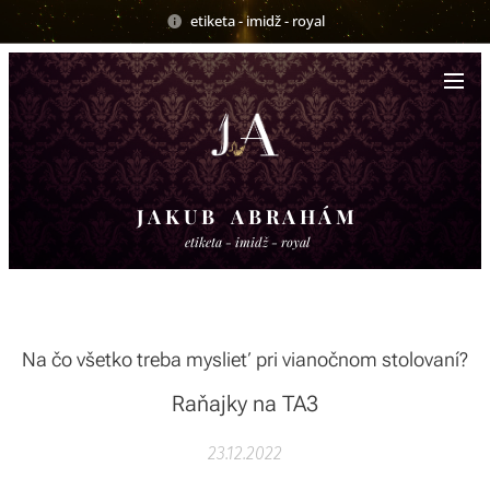
etiketa - imidž - royal
J A K U B A B R A H Á M
etiketa - imidž - royal
Na čo všetko treba myslieť pri vianočnom stolovaní?
Raňajky na TA3
23.12.2022