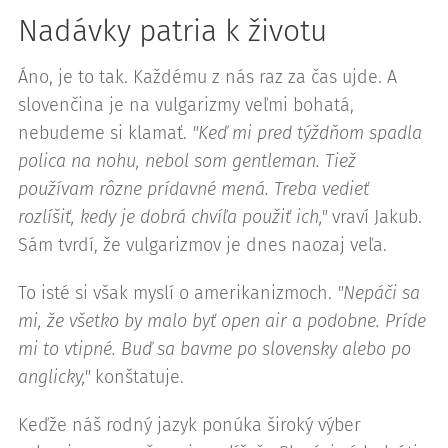
Nadávky patria k životu
Áno, je to tak. Každému z nás raz za čas ujde. A
slovenčina je na vulgarizmy veľmi bohatá,
nebudeme si klamať.
"Keď mi pred týždňom spadla
polica na nohu, nebol som gentleman. Tiež
používam rôzne prídavné mená. Treba vedieť
rozlíšiť, kedy je dobrá chvíľa použiť ich,"
vraví Jakub.
Sám tvrdí, že vulgarizmov je dnes naozaj veľa.
To isté si však myslí o amerikanizmoch.
"Nepáči sa
mi, že všetko by malo byť open air a podobne. Príde
mi to vtipné. Buď sa bavme po slovensky alebo po
anglicky,"
konštatuje.
Keďže náš rodný jazyk ponúka široký výber