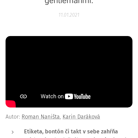
gentlemanmi.
11.01.2021
Autor:
Roman Naništa
,
Karin Daráková
Etiketa, bontón či takt v sebe zahŕňa