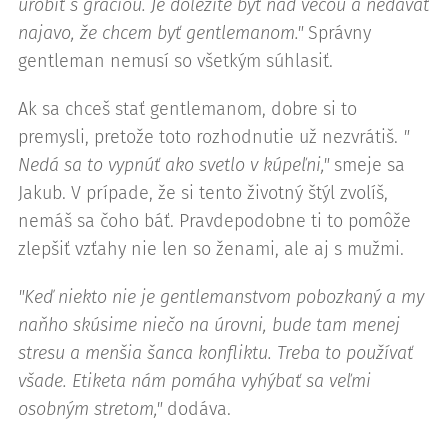
urobiť s gráciou. Je dôležité byť nad vecou a nedávať
najavo, že chcem byť gentlemanom."
Správny
gentleman nemusí so všetkým súhlasiť.
Ak sa chceš stať gentlemanom, dobre si to
premysli, pretože toto rozhodnutie už nezvrátiš.
"
Nedá sa to vypnúť ako svetlo v kúpeľni,"
smeje sa
Jakub. V prípade, že si tento životný štýl zvolíš,
nemáš sa čoho báť. Pravdepodobne ti to pomôže
zlepšiť vzťahy nie len so ženami, ale aj s mužmi.
"Keď niekto nie je gentlemanstvom pobozkaný a my
naňho skúsime niečo na úrovni, bude tam menej
stresu a menšia šanca konfliktu. Treba to používať
všade. Etiketa nám pomáha vyhýbať sa veľmi
osobným stretom,"
dodáva.