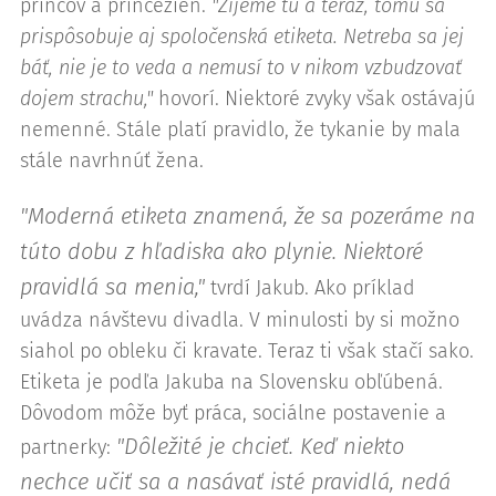
princov a princezien.
"Žijeme tu a teraz, tomu sa
prispôsobuje aj spoločenská etiketa. Netreba sa jej
báť, nie je to veda a nemusí to v nikom vzbudzovať
dojem strachu,"
hovorí. Niektoré zvyky však ostávajú
nemenné. Stále platí pravidlo, že tykanie by mala
stále navrhnúť žena.
"Moderná etiketa znamená, že sa pozeráme na
túto dobu z hľadiska ako plynie. Niektoré
pravidlá sa menia,"
tvrdí Jakub. Ako príklad
uvádza návštevu divadla. V minulosti by si možno
siahol po obleku či kravate. Teraz ti však stačí sako.
Etiketa je podľa Jakuba na Slovensku obľúbená.
Dôvodom môže byť práca, sociálne postavenie a
"Dôležité je chcieť. Keď niekto
partnerky:
nechce učiť sa a nasávať isté pravidlá, nedá