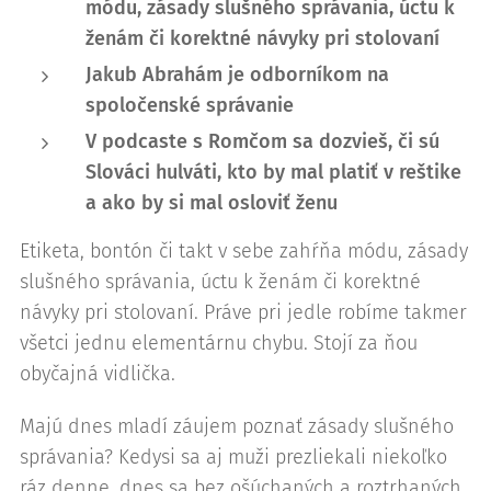
módu, zásady slušného správania, úctu k
ženám či korektné návyky pri stolovaní
Jakub Abrahám je odborníkom na
spoločenské správanie
V podcaste s Romčom sa dozvieš, či sú
Slováci hulváti, kto by mal platiť v reštike
a ako by si mal osloviť ženu
Etiketa, bontón či takt v sebe zahŕňa módu, zásady
slušného správania, úctu k ženám či korektné
návyky pri stolovaní. Práve pri jedle robíme takmer
všetci jednu elementárnu chybu. Stojí za ňou
obyčajná vidlička.
Majú dnes mladí záujem poznať zásady slušného
správania? Kedysi sa aj muži prezliekali niekoľko
ráz denne, dnes sa bez ošúchaných a roztrhaných