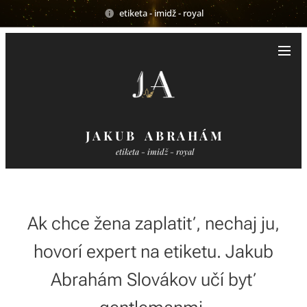
etiketa - imidž - royal
J A K U B A B R A H Á M
etiketa - imidž - royal
Ak chce žena zaplatiť, nechaj ju,
hovorí expert na etiketu. Jakub
Abrahám Slovákov učí byť