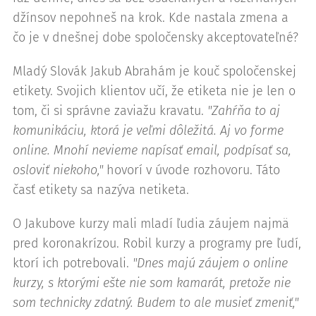
džínsov nepohneš na krok. Kde nastala zmena a
čo je v dnešnej dobe spoločensky akceptovateľné?
Mladý Slovák Jakub Abrahám je kouč spoločenskej
etikety. Svojich klientov učí, že etiketa nie je len o
tom, či si správne zaviažu kravatu.
"Zahŕňa to aj
komunikáciu, ktorá je veľmi dôležitá. Aj vo forme
online. Mnohí nevieme napísať email, podpísať sa,
osloviť niekoho,"
hovorí v úvode rozhovoru. Táto
časť etikety sa nazýva netiketa.
O Jakubove kurzy mali mladí ľudia záujem najmä
pred koronakrízou. Robil kurzy a programy pre ľudí,
ktorí ich potrebovali.
"Dnes majú záujem o online
kurzy, s ktorými ešte nie som kamarát, pretože nie
som technicky zdatný. Budem to ale musieť zmeniť,"