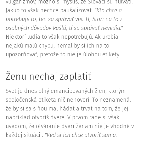
vulgarizmov, možno si myslíš, že Slováci sú hulváti.
Jakub to však nechce paušalizovať.
"Kto chce a
potrebuje to, ten sa správať vie. Tí, ktorí na to z
osobných dôvodov kašlú, tí sa správať nevedia."
Niektorí ľudia to však nepotrebujú. Ak urobia
nejakú malú chybu, nemal by si ich na to
upozorňovať, pretože to nie je úlohou etikety.
Ženu nechaj zaplatiť
Svet je dnes plný emancipovaných žien, ktorým
spoločenská etiketa nič nehovorí. To neznamená,
že by si sa s ňou mal hádať a trvať na tom, že jej
napríklad otvoríš dvere. V prvom rade si však
uvedom, že otváranie dverí ženám nie je vhodné v
každej situácii.
"Keď si ich chce otvoriť sama,