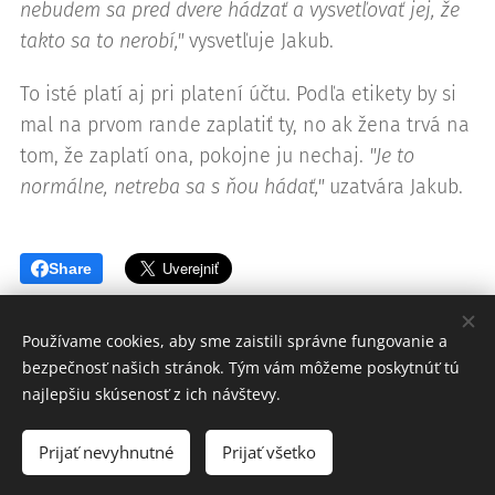
nebudem sa pred dvere hádzať a vysvetľovať jej, že
takto sa to nerobí,"
vysvetľuje Jakub.
To isté platí aj pri platení účtu. Podľa etikety by si
mal na prvom rande zaplatiť ty, no ak žena trvá na
tom, že zaplatí ona, pokojne ju nechaj.
"Je to
normálne, netreba sa s ňou hádať,"
uzatvára Jakub.
Share
Používame cookies, aby sme zaistili správne fungovanie a
bezpečnosť našich stránok. Tým vám môžeme poskytnúť tú
najlepšiu skúsenosť z ich návštevy.
© 2026 ABRAHAM etiquette
Kráľovská škola etikety
Prijať nevyhnutné
Prijať všetko
Vytvorené službou
Webnode
Cookies