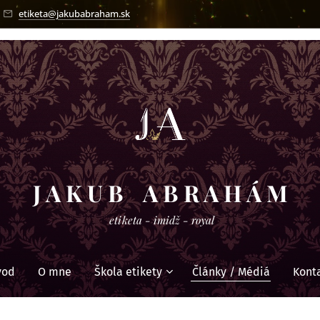
etiketa@jakubabraham.sk
J A K U B A B R A H Á M
etiketa - imidž - royal
vod
O mne
Škola etikety
Články / Médiá
Kont