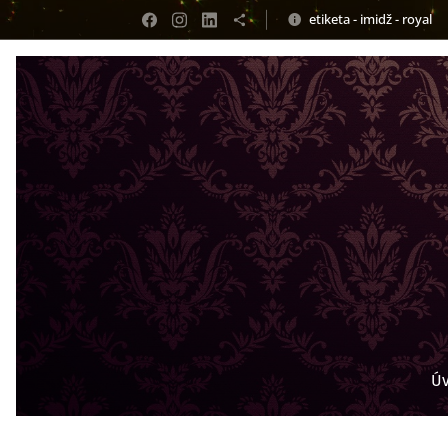
etiketa - imidž - royal
Ú