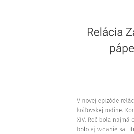
Relácia Z
pápe
V novej epizóde relác
kráľovskej rodine. K
XIV. Reč bola najmä 
bolo aj vzdanie sa ti