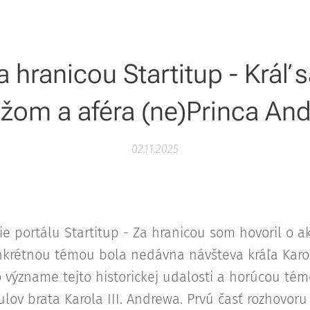
a hranicou Startitup - Kráľ s
žom a aféra (ne)Princa An
02.11.2025
ie portálu Startitup - Za hranicou som hovoril o ak
onkrétnou témou bola nedávna návšteva kráľa Karo
o význame tejto historickej udalosti a horúcou té
tulov brata Karola III. Andrewa. Prvú časť rozhovoru