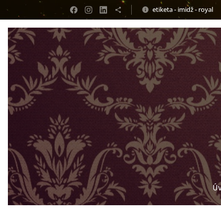
etiketa - imidž - royal
Ú