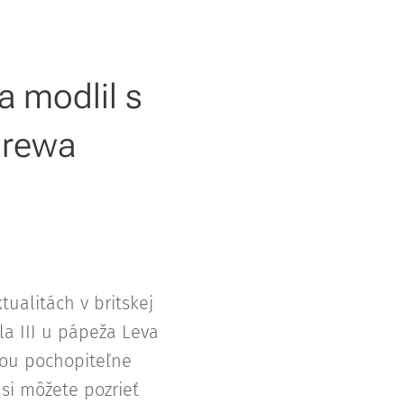
a modlil s
drewa
tualitách v britskej
la III u pápeža Leva
mou pochopiteľne
 si môžete pozrieť