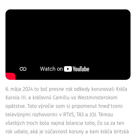
6. mája 2024 to bol presne rok odkedy korunovali Kráľa
Karola III. a kráľovnú Camillu vo Westminsterskom
opátstve. Toto výročie som si pripomenul hneď tromi
televíznymi rozhovormi: v RTVS, TA3 a JOJ. Témou
všetkých troch bola najmä bilancia toho, čo sa za ten
rok udialo, aká je súčasnosť koruny a kam kráča britská