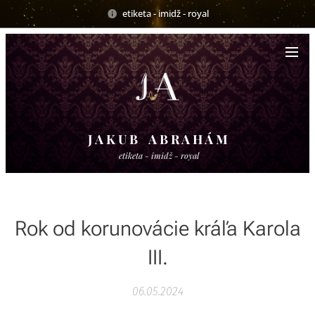
etiketa - imidž - royal
J A K U B A B R A H Á M
etiketa - imidž - royal
Rok od korunovácie kráľa Karola
III.
06.05.2024