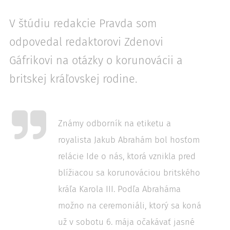
V štúdiu redakcie Pravda som
odpovedal redaktorovi Zdenovi
Gáfrikovi na otázky o korunovácii a
britskej kráľovskej rodine.
Známy odborník na etiketu a
royalista Jakub Abrahám bol hosťom
relácie Ide o nás, ktorá vznikla pred
blížiacou sa korunováciou britského
kráľa Karola III. Podľa Abraháma
možno na ceremoniáli, ktorý sa koná
už v sobotu 6. mája očakávať jasné