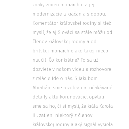
znaky zmien monarchie a jej
modernizácie a kráčania s dobou.
Komentátor kráľovskej rodiny si tiež
myslí, že aj Slováci sa stále môžu od
členov kráľovskej rodiny a od
britskej monarchie ako takej niečo
naučiť. Čo konkrétne? To sa už
dozviete v našom videu a rozhovore
z relácie Ide o nás. S Jakubom
Abrahám sme rozobrali aj očakávané
detaily aktu korunovácie, opýtali
sme sa ho, či si myslí, že kráľa Karola
III. zatieni niektorý z členov
kráľovskej rodiny a aký signál vysiela