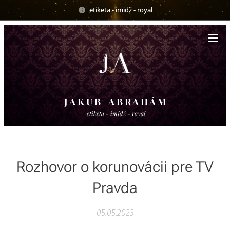
etiketa - imidž - royal
J A K U B A B R A H Á M
etiketa - imidž - royal
Rozhovor o korunovácii pre TV
Pravda
05.05.2023