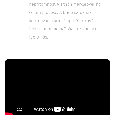
neprítomnosť Meghan Markleovej na
celom procese. A bude sa ďalšia
korunovácia konať aj o 70 rokov?
Pretrvá monarchia? Viac už v relácii
Ide o nás.