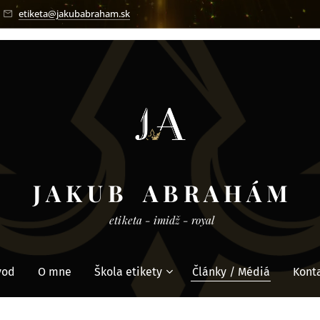
etiketa@jakubabraham.sk
J A K U B A B R A H Á M
etiketa - imidž - royal
vod
O mne
Škola etikety
Články / Médiá
Kont