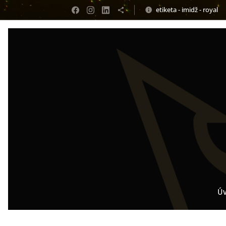
etiketa - imidž - royal
Ú