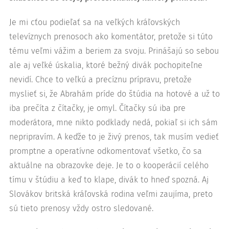
Je mi cťou podieľať sa na veľkých kráľovských
televíznych prenosoch ako komentátor, pretože si túto
tému veľmi vážim a beriem za svoju. Prinášajú so sebou
ale aj veľké úskalia, ktoré bežný divák pochopiteľne
nevidí. Chce to veľkú a precíznu prípravu, pretože
myslieť si, že Abrahám príde do štúdia na hotové a už to
iba prečíta z čítačky, je omyl. Čítačky sú iba pre
moderátora, mne nikto podklady nedá, pokiaľ si ich sám
nepripravím. A keďže to je živý prenos, tak musím vedieť
promptne a operatívne odkomentovať všetko, čo sa
aktuálne na obrazovke deje. Je to o kooperácií celého
tímu v štúdiu a keď to klape, divák to hneď spozná. Aj
Slovákov britská kráľovská rodina veľmi zaujíma, preto
sú tieto prenosy vždy ostro sledované.