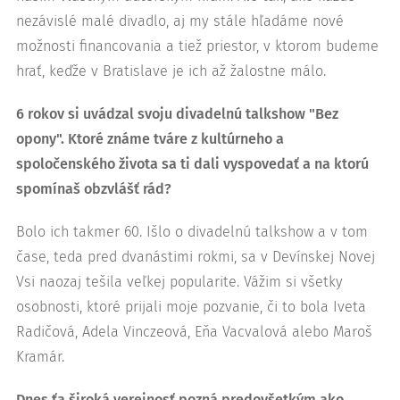
nezávislé malé divadlo, aj my stále hľadáme nové
možnosti financovania a tiež priestor, v ktorom budeme
hrať, keďže v Bratislave je ich až žalostne málo.
6 rokov si uvádzal svoju divadelnú talkshow "Bez
opony". Ktoré známe tváre z kultúrneho a
spoločenského života sa ti dali vyspovedať a na ktorú
spomínaš obzvlášť rád?
Bolo ich takmer 60. Išlo o divadelnú talkshow a v tom
čase, teda pred dvanástimi rokmi, sa v Devínskej Novej
Vsi naozaj tešila veľkej popularite. Vážim si všetky
osobnosti, ktoré prijali moje pozvanie, či to bola Iveta
Radičová, Adela Vinczeová, Eňa Vacvalová alebo Maroš
Kramár.
Dnes ťa široká verejnosť pozná predovšetkým ako