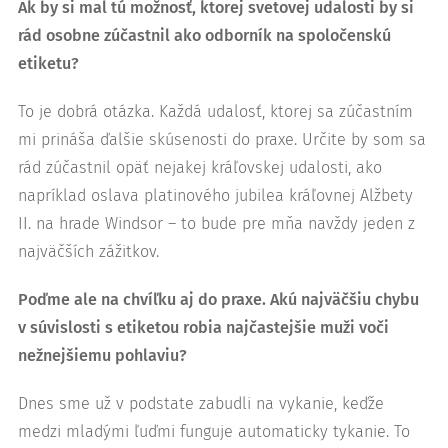
Ak by si mal tú možnosť, ktorej svetovej udalosti by si
rád osobne zúčastnil ako odborník na spoločenskú
etiketu?
To je dobrá otázka. Každá udalosť, ktorej sa zúčastním
mi prináša ďalšie skúsenosti do praxe. Určite by som sa
rád zúčastnil opäť nejakej kráľovskej udalosti, ako
napríklad oslava platinového jubilea kráľovnej Alžbety
II. na hrade Windsor – to bude pre mňa navždy jeden z
najväčších zážitkov.
Poďme ale na chvíľku aj do praxe. Akú najväčšiu chybu
v súvislosti s etiketou robia najčastejšie muži voči
nežnejšiemu pohlaviu?
Dnes sme už v podstate zabudli na vykanie, keďže
medzi mladými ľuďmi funguje automaticky tykanie. To