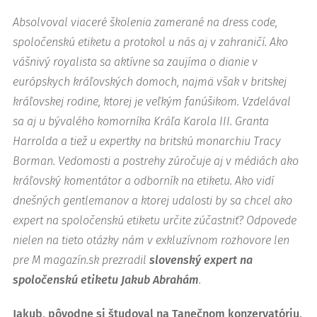
Absolvoval viaceré školenia zamerané na dress code,
spoločenskú etiketu a protokol u nás aj v zahraničí. Ako
vášnivý royalista sa aktívne sa zaujíma o dianie v
európskych kráľovských domoch, najmä však v britskej
kráľovskej rodine, ktorej je veľkým fanúšikom. Vzdelával
sa aj u bývalého komorníka Kráľa Karola III. Granta
Harrolda a tiež u expertky na britskú monarchiu Tracy
Borman. Vedomosti a postrehy zúročuje aj v médiách ako
kráľovský komentátor a odborník na etiketu. Ako vidí
dnešných gentlemanov a ktorej udalosti by sa chcel ako
expert na spoločenskú etiketu určite zúčastniť? Odpovede
nielen na tieto otázky nám v exkluzívnom rozhovore len
pre M magazín.sk prezradil
slovenský expert na
spoločenskú etiketu Jakub Abrahám
.
Jakub, pôvodne si študoval na Tanečnom konzervatóriu,