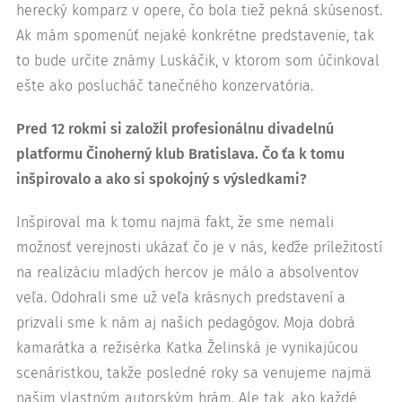
herecký komparz v opere, čo bola tiež pekná skúsenosť.
Ak mám spomenúť nejaké konkrétne predstavenie, tak
to bude určite známy Luskáčik, v ktorom som účinkoval
ešte ako poslucháč tanečného konzervatória.
Pred 12 rokmi si založil profesionálnu divadelnú
platformu Činoherný klub Bratislava. Čo ťa k tomu
inšpirovalo a ako si spokojný s výsledkami?
Inšpiroval ma k tomu najmä fakt, že sme nemali
možnosť verejnosti ukázať čo je v nás, keďže príležitostí
na realizáciu mladých hercov je málo a absolventov
veľa. Odohrali sme už veľa krásnych predstavení a
prizvali sme k nám aj našich pedagógov. Moja dobrá
kamarátka a režisérka Katka Želinská je vynikajúcou
scenáristkou, takže posledné roky sa venujeme najmä
našim vlastným autorským hrám. Ale tak, ako každé