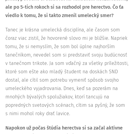
ale po 5-tich rokoch si sa rozhodol pre herectvo. Čo ťa
viedlo k tomu, že si takto zmenil umelecký smer?
Tanec je krásna umelecká disciplína, ale časom som
čoraz viac zistil, že hovorené slovo mi je bližšie. Napriek
tomu, že si nemyslím, že som bol úplne najhorším
tanečníkom, nevedel som si predstaviť svoju budúcnosť
v tanečnom trikote. Ja som vďačný za všetky príležitosti,
ktoré som ešte ako mladý študent na doskách SND
dostal, ale cítil som potrebu vymeniť spôsob svojho
umeleckého vyjadrovania. Dnes, keď sa pozerám na
mnohých bývalých spolužiakov, ktorí tancujú na
popredných svetových scénach, cítim sa pyšný, že som
s nimi mohol roky drať lavice.
Napokon už počas štúdia herectva si sa začal aktívne