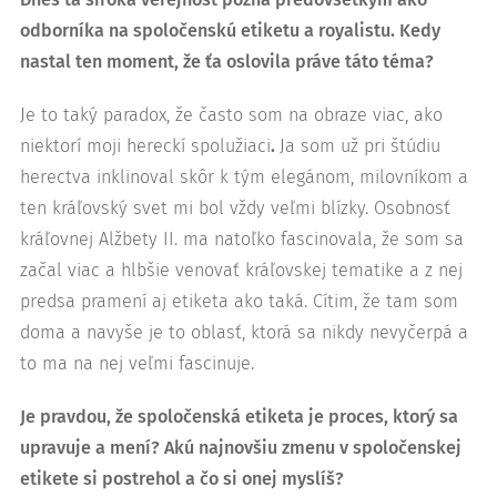
odborníka na spoločenskú etiketu a royalistu. Kedy
nastal ten moment, že ťa oslovila práve táto téma?
Je to taký paradox, že často som na obraze viac, ako
niektorí moji hereckí spolužiaci
.
Ja som už pri štúdiu
herectva inklinoval skôr k tým elegánom, milovníkom a
ten kráľovský svet mi bol vždy veľmi blízky. Osobnosť
kráľovnej Alžbety II. ma natoľko fascinovala, že som sa
začal viac a hlbšie venovať kráľovskej tematike a z nej
predsa pramení aj etiketa ako taká. Cítim, že tam som
doma a navyše je to oblasť, ktorá sa nikdy nevyčerpá a
to ma na nej veľmi fascinuje.
Je pravdou, že spoločenská etiketa je proces, ktorý sa
upravuje a mení? Akú najnovšiu zmenu v spoločenskej
etikete si postrehol a čo si onej myslíš?