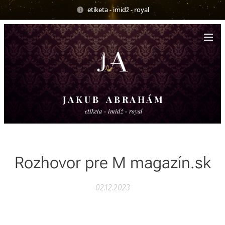
etiketa - imidž - royal
J A K U B A B R A H Á M
etiketa - imidž - royal
Rozhovor pre M magazín.sk
02.12.2023