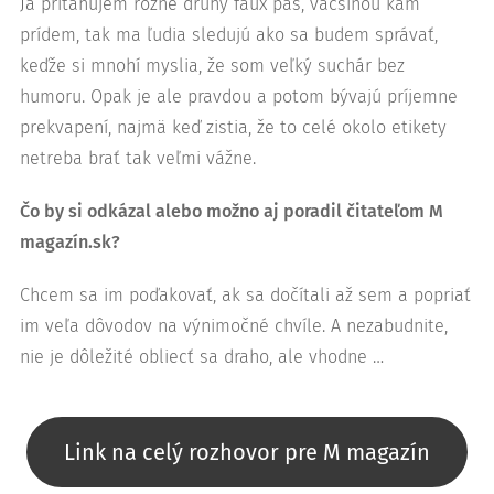
Ja priťahujem rôzne druhy faux pas, väčšinou kam
prídem, tak ma ľudia sledujú ako sa budem správať,
keďže si mnohí myslia, že som veľký suchár bez
humoru. Opak je ale pravdou a potom bývajú príjemne
prekvapení, najmä keď zistia, že to celé okolo etikety
netreba brať tak veľmi vážne.
Čo by si odkázal alebo možno aj poradil čitateľom M
magazín.sk?
Chcem sa im poďakovať, ak sa dočítali až sem a popriať
im veľa dôvodov na výnimočné chvíle. A nezabudnite,
nie je dôležité obliecť sa draho, ale vhodne …
Link na celý rozhovor pre M magazín