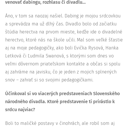
venovať dabingu, rozhlasu či divadlu...
Áno, v tom sa naozaj našiel. Dabing je mojou srdcovkou
a sprevádza ma už dlhý čas. Divadlo bolo od začiatku
štúdia herectva na prvom mieste, keďže ide o divadelné
herectvo, ktoré nás na škole učili. Mal som veľké šťastie
aj na moje pedagogičky, ako boli Evička Rysová, Hanka
Letková či Ľudmila Swanová, s ktorými som dnes vo
veľmi dôvernom priateľskom kontakte a občas si spolu
aj zahráme na javisku, čo je jeden z mojich splnených
snov – zahrať si so svojimi pedagogičkami.
Účinkoval si vo viacerých predstaveniach Slovenského
národného divadla. Ktoré predstavenie ti prirástlo k
srdcu najviac?
Boli to maličké postavy v činohrách, ale robil som aj