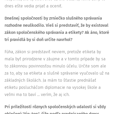
dnes ešte vedia prijať a oceniť.
Dnešnej spoločnosti by zrniečko slušného správania
rozhodne neuškodilo. Vieš si predstaviť, že by existoval
zákon spoločenského správania a etikety? Ak áno, ktoré
tri pravidlá by si doň určite navrhol?
Fúha, zákon si predstaviť neviem, pretože etiketa by
mala byť prirodzene v záujme a v tomto prípade by sa
to zákonnou povinnosťou minulo účelu. Určite som ale
za to, aby sa etiketa a slušné správanie vyučovalo už na
základných školách. Ja mám to šťastie prednášať
etiketu poslucháčom diplomacie na vysokej škole a
veľmi ma to baví … verím, že aj ich.
Pri príležitostí rôznych spoločenských udalostí si vždy
oblečený "tip-top", čiže podľa predpísaného dress