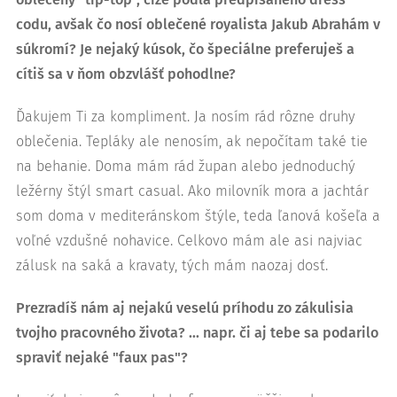
codu, avšak čo nosí oblečené royalista Jakub Abrahám v
súkromí? Je nejaký kúsok, čo špeciálne preferuješ a
cítiš sa v ňom obzvlášť pohodlne?
Ďakujem Ti za kompliment. Ja nosím rád rôzne druhy
oblečenia. Tepláky ale nenosím, ak nepočítam také tie
na behanie. Doma mám rád župan alebo jednoduchý
ležérny štýl smart casual. Ako milovník mora a jachtár
som doma v mediteránskom štýle, teda ľanová košeľa a
voľné vzdušné nohavice. Celkovo mám ale asi najviac
zálusk na saká a kravaty, tých mám naozaj dosť.
Prezradíš nám aj nejakú veselú príhodu zo zákulisia
tvojho pracovného života? … napr. či aj tebe sa podarilo
spraviť nejaké "faux pas"?