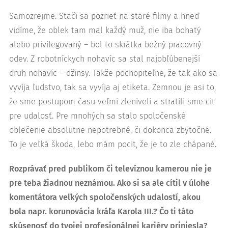
Samozrejme. Stačí sa pozrieť na staré filmy a hneď
vidíme, že oblek tam mal každý muž, nie iba bohatý
alebo privilegovaný – bol to skrátka bežný pracovný
odev. Z robotníckych nohavíc sa stal najobľúbenejší
druh nohavíc – džínsy. Takže pochopiteľne, že tak ako sa
vyvíja ľudstvo, tak sa vyvíja aj etiketa. Zemnou je asi to,
že sme postupom času veľmi zleniveli a stratili sme cit
pre udalosť. Pre mnohých sa stalo spoločenské
oblečenie absolútne nepotrebné, či dokonca zbytočné.
To je veľká škoda, lebo mám pocit, že je to zle chápané.
Rozprávať pred publikom či televíznou kamerou nie je
pre teba žiadnou neznámou. Ako si sa ale cítil v úlohe
komentátora veľkých spoločenských udalostí, akou
bola napr. korunovácia kráľa Karola III.? Čo ti táto
skúsenosť do tvojej profesionálnej kariéry priniesla?