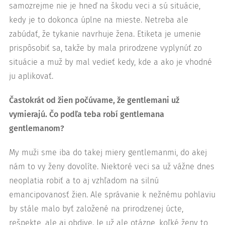
samozrejme nie je hneď na škodu veci a sú situácie,
kedy je to dokonca úplne na mieste. Netreba ale
zabúdať, že tykanie navrhuje žena. Etiketa je umenie
prispôsobiť sa, takže by mala prirodzene vyplynúť zo
situácie a muž by mal vedieť kedy, kde a ako je vhodné
ju aplikovať.
Častokrát od žien počúvame, že gentlemani už
vymierajú. Čo podľa teba robí gentlemana
gentlemanom?
My muži sme iba do takej miery gentlemanmi, do akej
nám to vy ženy dovolíte. Niektoré veci sa už vážne dnes
neoplatia robiť a to aj vzhľadom na silnú
emancipovanosť žien. Ale správanie k nežnému pohlaviu
by stále malo byť založené na prirodzenej úcte,
rešpekte, ale aj obdive. Je už ale otázne, koľké ženy to