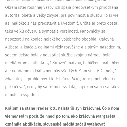
Okrem istej rodinnej väzby ich spája predovšetkým prirodzená
autorita, obeta a veľký zmysel pre povinnosť a službu. To si vie
asi málokto z nás predstaviť a uvedomiť. Určite aj preto dostali
takú veľkú dôveru a sympatie verejnosti. Panovníčky sa
nepozerali na koniec nejakého volebného obdobia. Kráľovná
Alžbeta II. kráčala dejinami vždy rozvážne a s plným nasadením,
sedem dekád bola v neustálej službe svojmu národu, bola
mediátorom a stíhala byť zároveň matkou, babičkou, prababkou,
ale nepriamo aj kráľovnou nás všetkých. Som si istý, že nebyť
zdravotných problémov, ktoré bránia Margaréte plnohodnotne
pokračovať, nikdy by sa trónu nevzdala, napokon sama sa tak v
minulosti vyjadrila.
Kráľom sa stane Frederik X., najstarší syn kráľovnej. Čo o ňom
vieme? Mám pocit, že hneď po tom, ako kráľovná Margaréta
oznámila abdikáciu, slovenské médiá začali vyťahovať