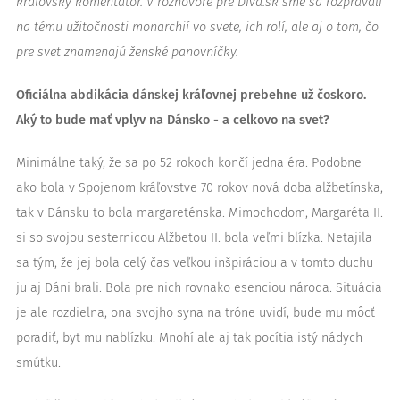
kráľovský komentátor. V rozhovore pre Diva.sk sme sa rozprávali
na tému užitočnosti monarchií vo svete, ich rolí, ale aj o tom, čo
pre svet znamenajú ženské panovníčky.
Oficiálna abdikácia dánskej kráľovnej prebehne už čoskoro.
Aký to bude mať vplyv na Dánsko - a celkovo na svet?
Minimálne taký, že sa po 52 rokoch končí jedna éra. Podobne
ako bola v Spojenom kráľovstve 70 rokov nová doba alžbetínska,
tak v Dánsku to bola margareténska. Mimochodom, Margaréta II.
si so svojou sesternicou Alžbetou II. bola veľmi blízka. Netajila
sa tým, že jej bola celý čas veľkou inšpiráciou a v tomto duchu
ju aj Dáni brali. Bola pre nich rovnako esenciou národa. Situácia
je ale rozdielna, ona svojho syna na tróne uvidí, bude mu môcť
poradiť, byť mu nablízku. Mnohí ale aj tak pocítia istý nádych
smútku.