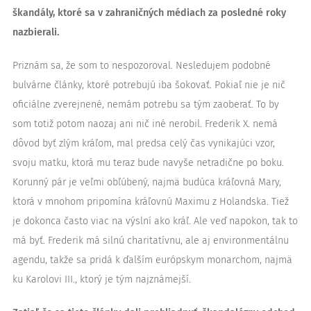
škandály, ktoré sa v zahraničných médiach za posledné roky
nazbierali.
Priznám sa, že som to nespozoroval. Nesledujem podobné
bulvárne články, ktoré potrebujú iba šokovať. Pokiaľ nie je nič
oficiálne zverejnené, nemám potrebu sa tým zaoberať. To by
som totiž potom naozaj ani nič iné nerobil. Frederik X. nemá
dôvod byť zlým kráľom, mal predsa celý čas vynikajúci vzor,
svoju matku, ktorá mu teraz bude navyše netradične po boku.
Korunný pár je veľmi obľúbený, najmä budúca kráľovná Mary,
ktorá v mnohom pripomína kráľovnú Maximu z Holandska. Tiež
je dokonca často viac na výslní ako kráľ. Ale veď napokon, tak to
má byť. Frederik má silnú charitatívnu, ale aj environmentálnu
agendu, takže sa pridá k ďalším európskym monarchom, najmä
ku Karolovi III., ktorý je tým najznámejší.