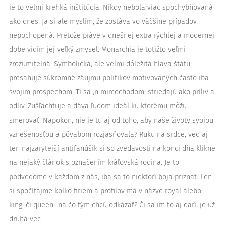
je to veľmi krehká inštitúcia. Nikdy nebola viac spochybňovaná
ako dnes. Ja si ale myslím, že zostáva vo väčšine prípadov
nepochopená. Pretože práve v dnešnej extra rýchlej a modernej
dobe vidím jej veľký zmysel. Monarchia je totižto veľmi
zrozumiteľná. Symbolická, ale veľmi dôležitá hlava štátu,
presahuje súkromné záujmu politikov motivovaných často iba
svojim prospechom. Tí sa ,n mimochodom, striedajú ako príliv a
odliv. Zušľachťuje a dáva ľuďom ideál ku ktorému môžu
smerovať. Napokon, nie je tu aj od toho, aby naše životy svojou
vznešenosťou a pôvabom rozjasňovala? Ruku na srdce, veď aj
ten najzarytejší antifanúšik si so zvedavosti na konci dňa klikne
na nejaký článok s označením kráľovská rodina. Je to
podvedome v každom z nás, iba sa to niektorí boja priznať. Len
si spočítajme koľko firiem a profilov má v názve royal alebo
king, či queen...na čo tým chcú odkázať? Či sa im to aj darí, je už
druhá vec.