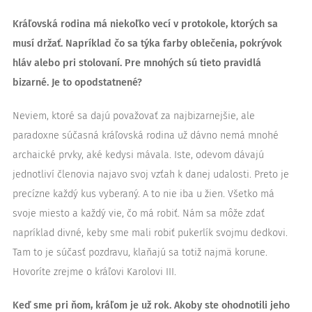
Kráľovská rodina má niekoľko vecí v protokole, ktorých sa
musí držať. Napríklad čo sa týka farby oblečenia, pokrývok
hláv alebo pri stolovaní. Pre mnohých sú tieto pravidlá
bizarné. Je to opodstatnené?
Neviem, ktoré sa dajú považovať za najbizarnejšie, ale
paradoxne súčasná kráľovská rodina už dávno nemá mnohé
archaické prvky, aké kedysi mávala. Iste, odevom dávajú
jednotliví členovia najavo svoj vzťah k danej udalosti. Preto je
precízne každý kus vyberaný. A to nie iba u žien. Všetko má
svoje miesto a každý vie, čo má robiť. Nám sa môže zdať
napríklad divné, keby sme mali robiť pukerlík svojmu dedkovi.
Tam to je súčasť pozdravu, klaňajú sa totiž najmä korune.
Hovoríte zrejme o kráľovi Karolovi III.
Keď sme pri ňom, kráľom je už rok. Akoby ste ohodnotili jeho