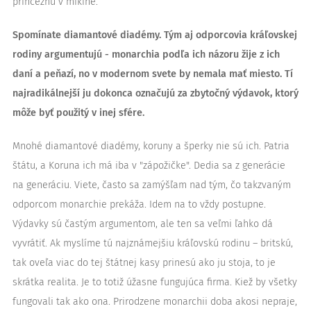
princeznú v mikine.
Spomínate diamantové diadémy. Tým aj odporcovia kráľovskej
rodiny argumentujú - monarchia podľa ich názoru žije z ich
daní a peňazí, no v modernom svete by nemala mať miesto. Tí
najradikálnejší ju dokonca označujú za zbytočný výdavok, ktorý
môže byť použitý v inej sfére.
Mnohé diamantové diadémy, koruny a šperky nie sú ich. Patria
štátu, a Koruna ich má iba v "zápožičke". Dedia sa z generácie
na generáciu. Viete, často sa zamýšľam nad tým, čo takzvaným
odporcom monarchie prekáža. Idem na to vždy postupne.
Výdavky sú častým argumentom, ale ten sa veľmi ľahko dá
vyvrátiť. Ak myslíme tú najznámejšiu kráľovskú rodinu – britskú,
tak oveľa viac do tej štátnej kasy prinesú ako ju stoja, to je
skrátka realita. Je to totiž úžasne fungujúca firma. Kiež by všetky
fungovali tak ako ona. Prirodzene monarchii doba akosi nepraje,