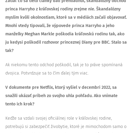
Zatiaľ čo sa tieto články dali prehliadnuť, škandalózny odchod
princa Harryho z kráľovskej rodiny zrejme nie. Škandalózny
myslím kvôli okolnostiam, ktoré sa v médiách začali objavovať.
Mnohí vtedy tipovali, že výpovede princa Harryho a jeho
manželky Meghan Markle poškodia kráľovskú rodinu tak, ako
ju kedysi poškodil rozhovor princeznej Diany pre BBC. Stalo sa
tak?
Ak niekomu tento odchod poškodil, tak je to práve spomínaná
dvojica. Potvrdzuje sa to čím ďalej tým viac.
V dokumente pre Netflix, ktorý vyšiel v decembri 2022, sa
snažili ukázať príbeh zo svojho uhla pohľadu. Ako vnímate
tento ich krok?
Keďže sa vzdali svojej oficiálnej role v kráľovskej rodine,
potrebujú si zabezpečiť živobytie, ktoré je mimochodom samo o