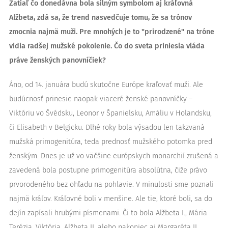
Zatiaľ čo donedávna bola silným symbolom aj kráľovná
Alžbeta, zdá sa, že trend nasvedčuje tomu, že sa trónov
zmocnia najmä muži. Pre mnohých je to "prirodzené" na tróne
vidia radšej mužské pokolenie. Čo do sveta priniesla vláda
práve ženských panovníčiek?
Áno, od 14. januára budú skutočne Európe kraľovať muži. Ale
budúcnosť prinesie naopak viaceré ženské panovníčky –
Viktóriu vo Švédsku, Leonor v Španielsku, Amáliu v Holandsku,
či Elisabeth v Belgicku. Dlhé roky bola výsadou len takzvaná
mužská primogenitúra, teda prednosť mužského potomka pred
ženským. Dnes je už vo väčšine európskych monarchií zrušená a
zavedená bola postupne primogenitúra absolútna, čiže právo
prvorodeného bez ohľadu na pohlavie. V minulosti sme poznali
najmä kráľov. Kráľovné boli v menšine. Ale tie, ktoré boli, sa do
dejín zapísali hrubými písmenami. Či to bola Alžbeta I., Mária
Terézia, Viktória, Alžbeta II. alebo nakoniec aj Margaréta II.