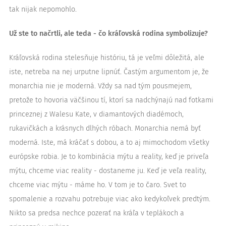
tak nijak nepomohlo.
Už ste to načrtli, ale teda - čo kráľovská rodina symbolizuje?
Kráľovská rodina stelesňuje históriu, tá je veľmi dôležitá, ale
iste, netreba na nej urputne lipnúť. Častým argumentom je, že
monarchia nie je moderná. Vždy sa nad tým pousmejem,
pretože to hovoria väčšinou tí, ktorí sa nadchýnajú nad fotkami
princeznej z Walesu Kate, v diamantových diadémoch,
rukavičkách a krásnych dlhých róbach. Monarchia nemá byť
moderná. Iste, má kráčať s dobou, a to aj mimochodom všetky
európske robia. Je to kombinácia mýtu a reality, keď je priveľa
mýtu, chceme viac reality - dostaneme ju. Keď je veľa reality,
chceme viac mýtu - máme ho. V tom je to čaro. Svet to
spomalenie a rozvahu potrebuje viac ako kedykoľvek predtým.
Nikto sa predsa nechce pozerať na kráľa v teplákoch a