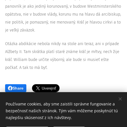
panovník je ako jediný korunovaný, v budove Westminsterského
opátstva, nie v budove vlády, korunu mu na hlavu dá arcibiskup,
nie politik, je pomazaný, nie menovaný. Kráľ je hlavou cirkvi a to
je veľký záväzok.
Otázka abdikácie nebola nikdy na stole ani teraz, ani v prípade
Alžbety II. Tam skrátka platí staré známe kráľ je mŕtvy, nech žije
kráľ. William bude určite výborný, ale bude si musieť ešte
počkať. A tak to má byť.
Share
Používame cookies, aby sme zaistili správne fungovanie a
bezpečnosť našich stránok. Tým vám môžeme poskytnúť tú
najlepšiu skúsenosť z ich návštevy.
© 2026 ABRAHAM etiquette
Kráľovská škola etikety