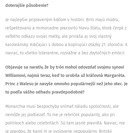
doterajšie pôsobenie?
Je najlepšie pripraveným kráľom v histórii. Briti majú múdru,
rešpektovanú a mimoriadne pracovitú hlavu štátu, ktorá čerpá z
veľkého odkazu svojej matky, ale prináša aj svoj vlastný
karoleánsky. Kráčajúci s dobou a kopírujúci otázky 21. storočia. A
naviac, to všetko tolerantne, rozvážne a bez zbytočných emócií.
Objavuje sa naratív, že by trón mohol odovzdať svojmu synovi
Williamovi, najmä teraz, keď to urobila už kráľovná Margaréta.
Princ z Walesu je navyše omnoho populárnejší než jeho otec. Je
to podľa vášho odhadu pravdepodobné?
Monarchia musí bezpochyby vnímať náladu spoločnosti, ale
nemôže jej podliezať. To nie je rebríček popularity, ako pri
politikoch alebo celebritách. Sú tam jasné pravidlá. Naviac, nie
je pravdou, že Karol III je vyslovene nepopulárny. Britský