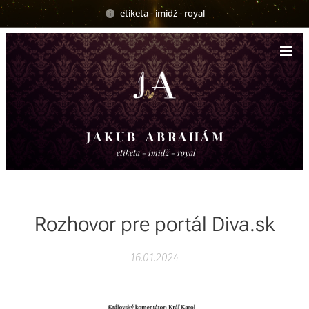
etiketa - imidž - royal
J A K U B A B R A H Á M
etiketa - imidž - royal
Rozhovor pre portál Diva.sk
16.01.2024