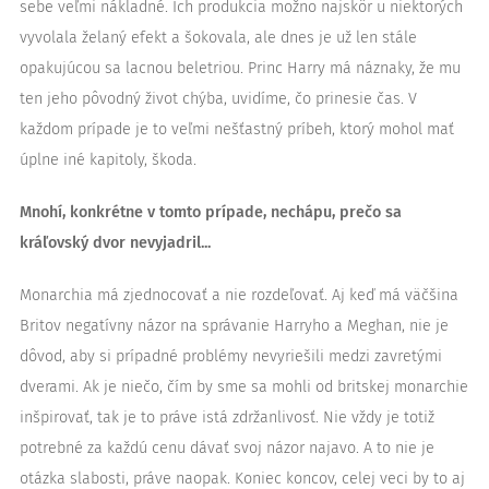
sebe veľmi nákladné. Ich produkcia možno najskôr u niektorých
vyvolala želaný efekt a šokovala, ale dnes je už len stále
opakujúcou sa lacnou beletriou. Princ Harry má náznaky, že mu
ten jeho pôvodný život chýba, uvidíme, čo prinesie čas. V
každom prípade je to veľmi nešťastný príbeh, ktorý mohol mať
úplne iné kapitoly, škoda.
Mnohí, konkrétne v tomto prípade, nechápu, prečo sa
kráľovský dvor nevyjadril...
Monarchia má zjednocovať a nie rozdeľovať. Aj keď má väčšina
Britov negatívny názor na správanie Harryho a Meghan, nie je
dôvod, aby si prípadné problémy nevyriešili medzi zavretými
dverami. Ak je niečo, čím by sme sa mohli od britskej monarchie
inšpirovať, tak je to práve istá zdržanlivosť. Nie vždy je totiž
potrebné za každú cenu dávať svoj názor najavo. A to nie je
otázka slabosti, práve naopak. Koniec koncov, celej veci by to aj