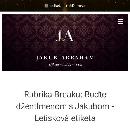
etiketa - imidž - royal
J A K U B A B R A H Á M
etiketa - imidž - royal
Rubrika Breaku: Buďte
džentlmenom s Jakubom -
Letisková etiketa