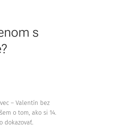
menom s
e?
vec – Valentín bez
íšem o tom, ako si 14.
o dokazovať.