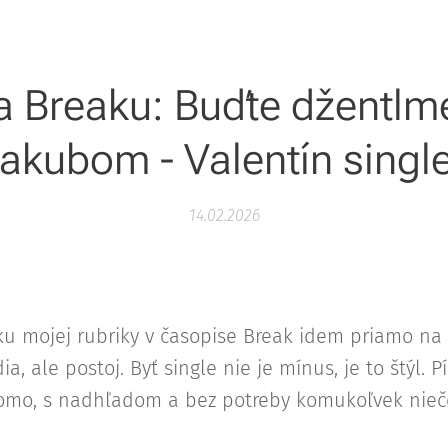
a Breaku: Buďte džentl
akubom - Valentín singl
14.02.2026
u mojej rubriky v časopise Break idem priamo na 
ia, ale postoj. Byť single nie je mínus, je to štýl. P
domo, s nadhľadom a bez potreby komukoľvek nieč