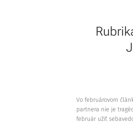
Rubrik
J
Vo februárovom článk
partnera nie je tragéd
február užiť sebave