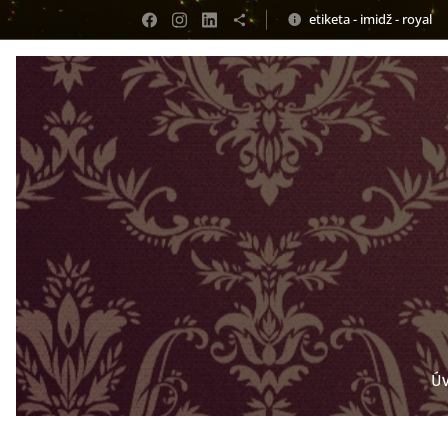
etiketa - imidž - royal
Ú