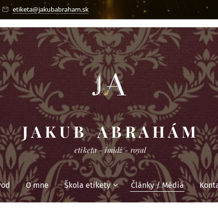
etiketa@jakubabraham.sk
J A K U B A B R A H Á M
etiketa - imidž - royal
vod
O mne
Škola etikety
Články / Médiá
Kont