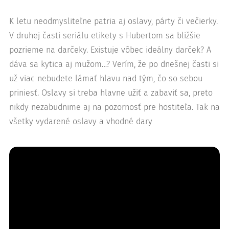
K letu neodmysliteľne patria aj oslavy, párty či večierky.
V druhej časti seriálu etikety s Hubertom sa bližšie
pozrieme na darčeky. Existuje vôbec ideálny darček? A
dáva sa kytica aj mužom…? Verím, že po dnešnej časti si
už viac nebudete lámať hlavu nad tým, čo so sebou
priniesť. Oslavy si treba hlavne užiť a zabaviť sa, preto
nikdy nezabudnime aj na pozornosť pre hostiteľa. Tak na
všetky vydarené oslavy a vhodné dary