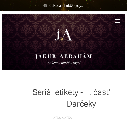
etiketa - imidž - royal
J A K U B A B R A H Á M
etiketa - imidž - royal
Seriál etikety - II. časť
Darčeky
20.07.2023