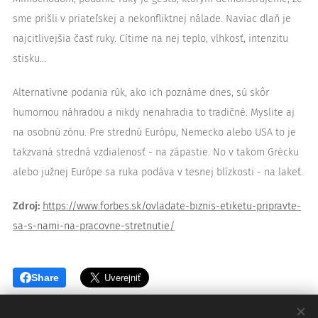
sme prišli v priateľskej a nekonfliktnej nálade. Naviac dlaň je
najcitlivejšia časť ruky. Cítime na nej teplo, vlhkosť, intenzitu
stisku...
Alternatívne podania rúk, ako ich poznáme dnes, sú skôr
humornou náhradou a nikdy nenahradia to tradičné. Myslite aj
na osobnú zónu. Pre strednú Európu, Nemecko alebo USA to je
takzvaná stredná vzdialenosť - na zápästie. No v takom Grécku
alebo južnej Európe sa ruka podáva v tesnej blízkosti - na lakeť.
Zdroj:
https://www.forbes.sk/ovladate-biznis-etiketu-pripravte-
sa-s-nami-na-pracovne-stretnutie/
Share