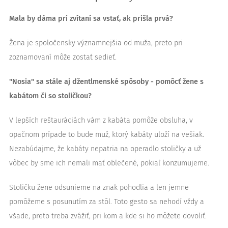
Mala by dáma pri zvítaní sa vstať, ak prišla prvá?
Žena je spoločensky významnejšia od muža, preto pri
zoznamovaní môže zostať sedieť.
"Nosia" sa stále aj džentlmenské spôsoby - pomôcť žene s
kabátom či so stoličkou?
V lepších reštauráciách vám z kabáta pomôže obsluha, v
opačnom prípade to bude muž, ktorý kabáty uloží na vešiak.
Nezabúdajme, že kabáty nepatria na operadlo stoličky a už
vôbec by sme ich nemali mať oblečené, pokiaľ konzumujeme.
Stoličku žene odsunieme na znak pohodlia a len jemne
pomôžeme s posunutím za stôl. Toto gesto sa nehodí vždy a
všade, preto treba zvážiť, pri kom a kde si ho môžete dovoliť.