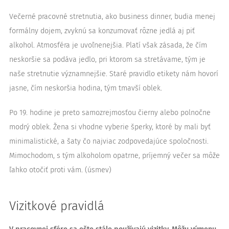
Večerné pracovné stretnutia, ako business dinner, budia menej
formálny dojem, zvyknú sa konzumovať rôzne jedlá aj piť
alkohol. Atmosféra je uvoľnenejšia. Platí však zásada, že čím
neskoršie sa podáva jedlo, pri ktorom sa stretávame, tým je
naše stretnutie významnejšie. Staré pravidlo etikety nám hovorí
jasne, čím neskoršia hodina, tým tmavší oblek.
Po 19. hodine je preto samozrejmosťou čierny alebo polnočne
modrý oblek. Žena si vhodne vyberie šperky, ktoré by mali byť
minimalistické, a šaty čo najviac zodpovedajúce spoločnosti.
Mimochodom, s tým alkoholom opatrne, príjemný večer sa môže
ľahko otočiť proti vám. (úsmev)
Vizitkové pravidlá