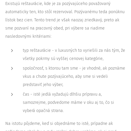
Existujú reštaurácie, kde je za pozývajúceho považovaný
automaticky ten, kto stôl rezervoval. Pozývanému teda ponúknu
lístok bez cien. Tento trend je však naozaj zriedkavý, preto ak
sme pozvaní na pracovný obed, pri výbere sa riadime
nasledovnými kritériami:
typ reštaurácie - v luxusných to vyriešili za nás tým, že
všetky pokrmy sú vyššej cenovej kategórie,
spoločnosť, s ktorou tam sme - je vhodné, ak poznáme
vkus a chute pozývajúceho, aby sme si vedeli
predstaviť jeho výber,
čas - isté jedlá vyžadujú dlhšiu prípravu a,
samozrejme, podvedome máme v oku aj to, čo si
vyberá opačná strana.
Na istotu pôjdeme, keď si objednáme to isté, prípadne ak