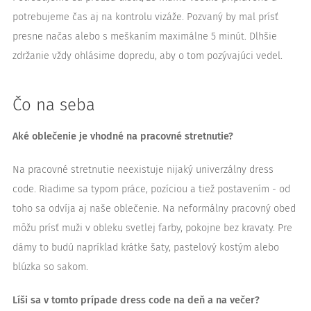
potrebujeme čas aj na kontrolu vizáže. Pozvaný by mal prísť
presne načas alebo s meškaním maximálne 5 minút. Dlhšie
zdržanie vždy ohlásime dopredu, aby o tom pozývajúci vedel.
Čo na seba
Aké oblečenie je vhodné na pracovné stretnutie?
Na pracovné stretnutie neexistuje nijaký univerzálny dress
code. Riadime sa typom práce, pozíciou a tiež postavením - od
toho sa odvíja aj naše oblečenie. Na neformálny pracovný obed
môžu prísť muži v obleku svetlej farby, pokojne bez kravaty. Pre
dámy to budú napríklad krátke šaty, pastelový kostým alebo
blúzka so sakom.
Líši sa v tomto prípade dress code na deň a na večer?