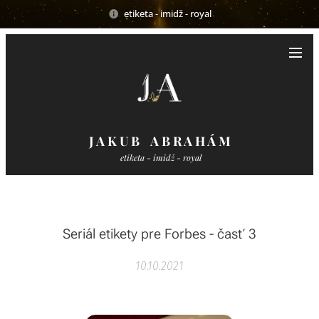
etiketa - imidž - royal
J A K U B A B R A H Á M
etiketa - imidž - royal
Seriál etikety pre Forbes - časť 3
10.10.2021