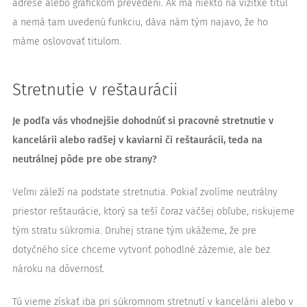
adrese alebo grafickom prevedení. Ak má niekto na vizitke titul
a nemá tam uvedenú funkciu, dáva nám tým najavo, že ho
máme oslovovať titulom.
Stretnutie v reštaurácii
Je podľa vás vhodnejšie dohodnúť si pracovné stretnutie v
kancelárii alebo radšej v kaviarni či reštaurácii, teda na
neutrálnej pôde pre obe strany?
Veľmi záleží na podstate stretnutia. Pokiaľ zvolíme neutrálny
priestor reštaurácie, ktorý sa teší čoraz väčšej obľube, riskujeme
tým stratu súkromia. Druhej strane tým ukážeme, že pre
dotyčného síce chceme vytvoriť pohodlné zázemie, ale bez
nároku na dôvernosť.
Tú vieme získať iba pri súkromnom stretnutí v kancelárii alebo v