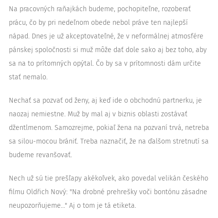
Na pracovných raňajkách budeme, pochopiteľne, rozoberať
prácu, čo by pri nedeľnom obede nebol práve ten najlepší
nápad. Dnes je už akceptovateľné, že v neformálnej atmosfére
pánskej spoločnosti si muž môže dať dole sako aj bez toho, aby
sa na to prítomných opýtal. Čo by sa v prítomnosti dám určite
stať nemalo.
Nechať sa pozvať od ženy, aj keď ide o obchodnú partnerku, je
naozaj nemiestne. Muž by mal aj v biznis oblasti zostávať
džentlmenom. Samozrejme, pokiaľ žena na pozvaní trvá, netreba
sa silou-mocou brániť. Treba naznačiť, že na ďalšom stretnutí sa
budeme revanšovať.
Nech už sú tie prešľapy akékoľvek, ako povedal velikán českého
filmu Oldřich Nový: "Na drobné prehrešky voči bontónu zásadne
neupozorňujeme..." Aj o tom je tá etiketa.