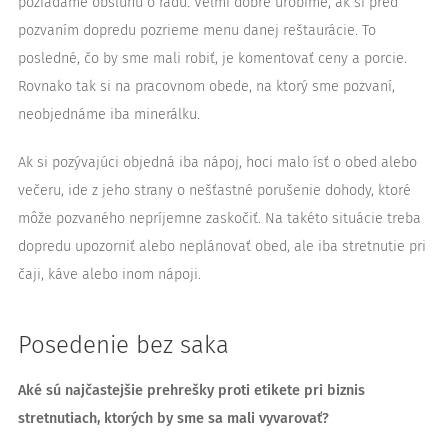
požiadame obsluhu o radu. Veľmi dobre urobíme, ak si pred
pozvaním dopredu pozrieme menu danej reštaurácie. To
posledné, čo by sme mali robiť, je komentovať ceny a porcie.
Rovnako tak si na pracovnom obede, na ktorý sme pozvaní,
neobjednáme iba minerálku.
Ak si pozývajúci objedná iba nápoj, hoci malo ísť o obed alebo
večeru, ide z jeho strany o nešťastné porušenie dohody, ktoré
môže pozvaného nepríjemne zaskočiť. Na takéto situácie treba
dopredu upozorniť alebo neplánovať obed, ale iba stretnutie pri
čaji, káve alebo inom nápoji.
Posedenie bez saka
Aké sú najčastejšie prehrešky proti etikete pri biznis
stretnutiach, ktorých by sme sa mali vyvarovať?