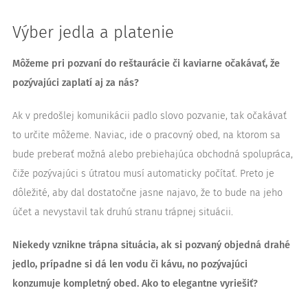
Výber jedla a platenie
Môžeme pri pozvaní do reštaurácie či kaviarne očakávať, že
pozývajúci zaplatí aj za nás?
Ak v predošlej komunikácii padlo slovo pozvanie, tak očakávať
to určite môžeme. Naviac, ide o pracovný obed, na ktorom sa
bude preberať možná alebo prebiehajúca obchodná spolupráca,
čiže pozývajúci s útratou musí automaticky počítať. Preto je
dôležité, aby dal dostatočne jasne najavo, že to bude na jeho
účet a nevystavil tak druhú stranu trápnej situácii.
Niekedy vznikne trápna situácia, ak si pozvaný objedná drahé
jedlo, prípadne si dá len vodu či kávu, no pozývajúci
konzumuje kompletný obed. Ako to elegantne vyriešiť?