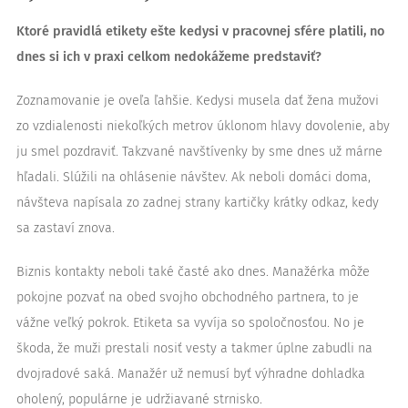
Ktoré pravidlá etikety ešte kedysi v pracovnej sfére platili, no
dnes si ich v praxi celkom nedokážeme predstaviť?
Zoznamovanie je oveľa ľahšie. Kedysi musela dať žena mužovi
zo vzdialenosti niekoľkých metrov úklonom hlavy dovolenie, aby
ju smel pozdraviť. Takzvané navštívenky by sme dnes už márne
hľadali. Slúžili na ohlásenie návštev. Ak neboli domáci doma,
návšteva napísala zo zadnej strany kartičky krátky odkaz, kedy
sa zastaví znova.
Biznis kontakty neboli také časté ako dnes. Manažérka môže
pokojne pozvať na obed svojho obchodného partnera, to je
vážne veľký pokrok. Etiketa sa vyvíja so spoločnosťou. No je
škoda, že muži prestali nosiť vesty a takmer úplne zabudli na
dvojradové saká. Manažér už nemusí byť výhradne dohladka
oholený, populárne je udržiavané strnisko.