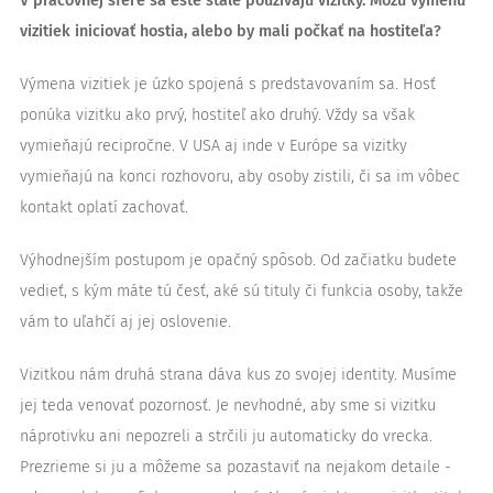
V pracovnej sfére sa ešte stále používajú vizitky. Môžu výmenu
vizitiek iniciovať hostia, alebo by mali počkať na hostiteľa?
Výmena vizitiek je úzko spojená s predstavovaním sa. Hosť
ponúka vizitku ako prvý, hostiteľ ako druhý. Vždy sa však
vymieňajú recipročne. V USA aj inde v Európe sa vizitky
vymieňajú na konci rozhovoru, aby osoby zistili, či sa im vôbec
kontakt oplatí zachovať.
Výhodnejším postupom je opačný spôsob. Od začiatku budete
vedieť, s kým máte tú česť, aké sú tituly či funkcia osoby, takže
vám to uľahčí aj jej oslovenie.
Vizitkou nám druhá strana dáva kus zo svojej identity. Musíme
jej teda venovať pozornosť. Je nevhodné, aby sme si vizitku
náprotivku ani nepozreli a strčili ju automaticky do vrecka.
Prezrieme si ju a môžeme sa pozastaviť na nejakom detaile -