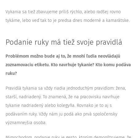
Vykania sa tiež zbavujeme príliš rýchlo, alebo radšej rovno
tykáme, lebo veď tak to je predsa dnes moderné a kamarátske.
Podanie ruky má tiež svoje pravidlá
Problémom možno bude aj to, že mnohí ľudia neovládajú
zoznamovaciu etiketu. Kto navrhuje tykanie? Kto komu podáva
ruku?
Pravidlá tykania sa vždy riadia jednoduchým pravidlom: žena,
starší, nadriadený. To znamená, že na pracovisku navrhuje
tykanie nadriadený alebo kolegyňa. Rovnako je to aj s
podávaním ruky. Vždy nám ju podá ako prvá spoločensky
významnejšia osoba.
Mimochodom, podanie ruky je gesto, ktorým demonštrujeme, že