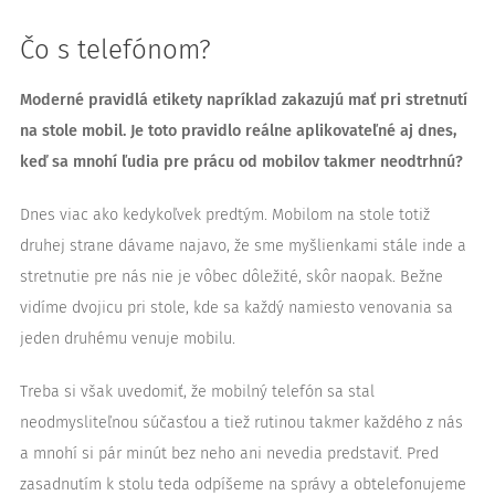
Čo s telefónom?
Moderné pravidlá etikety napríklad zakazujú mať pri stretnutí
na stole mobil. Je toto pravidlo reálne aplikovateľné aj dnes,
keď sa mnohí ľudia pre prácu od mobilov takmer neodtrhnú?
Dnes viac ako kedykoľvek predtým. Mobilom na stole totiž
druhej strane dávame najavo, že sme myšlienkami stále inde a
stretnutie pre nás nie je vôbec dôležité, skôr naopak. Bežne
vidíme dvojicu pri stole, kde sa každý namiesto venovania sa
jeden druhému venuje mobilu.
Treba si však uvedomiť, že mobilný telefón sa stal
neodmysliteľnou súčasťou a tiež rutinou takmer každého z nás
a mnohí si pár minút bez neho ani nevedia predstaviť. Pred
zasadnutím k stolu teda odpíšeme na správy a obtelefonujeme