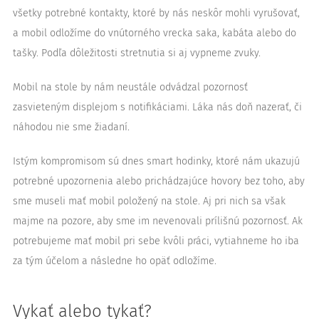
všetky potrebné kontakty, ktoré by nás neskôr mohli vyrušovať,
a mobil odložíme do vnútorného vrecka saka, kabáta alebo do
tašky. Podľa dôležitosti stretnutia si aj vypneme zvuky.
Mobil na stole by nám neustále odvádzal pozornosť
zasvieteným displejom s notifikáciami. Láka nás doň nazerať, či
náhodou nie sme žiadaní.
Istým kompromisom sú dnes smart hodinky, ktoré nám ukazujú
potrebné upozornenia alebo prichádzajúce hovory bez toho, aby
sme museli mať mobil položený na stole. Aj pri nich sa však
majme na pozore, aby sme im nevenovali prílišnú pozornosť. Ak
potrebujeme mať mobil pri sebe kvôli práci, vytiahneme ho iba
za tým účelom a následne ho opäť odložíme.
Vykať alebo tykať?