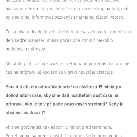
dôležitú schôdzku ide. Pokiaľ sa na nej budú riešiť kľúčové
pracovné záležitosti a zúčastniť sa má väčšia skupina ľudí, mali
by sme o nej informovať pozvaných najmenej týždeň vopred.
Čo sa týka individuálnych stretnutí, tie sa zvolávajú aj zo dňa na
deň, keďže manažéri musia počas dňa stihnúť niekoľko
podobných mítingov.
Ale stále platí, že na závažné stretnutia je potrebný dostatočný
čas na prípravu, aj keď ten sa v praxi neustále skracuje.
Pravidlá etikety odporúčajú prísť na návštevu 15 minút po
dohodnutom čase, aby sme dali hostiteľom dosť času na
prípravu. Ako je to v prípade pracovných stretnutí? Kedy je
ideálny čas doraziť?
Ak sme pozývajúci, tak aspoň 10 minút pred termínom.
Potrebujeme sa predsa uistiť, že máme všetko pripravené a