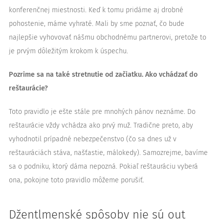
konferenčnej miestnosti. Keď k tomu pridáme aj drobné
pohostenie, máme vyhraté. Mali by sme poznať, čo bude
najlepšie vyhovovať nášmu obchodnému partnerovi, pretože to
je prvým dôležitým krokom k úspechu.
Pozrime sa na také stretnutie od začiatku. Ako vchádzať do
reštaurácie?
Toto pravidlo je ešte stále pre mnohých pánov neznáme. Do
reštaurácie vždy vchádza ako prvý muž. Tradične preto, aby
vyhodnotil prípadné nebezpečenstvo (čo sa dnes už v
reštauráciách stáva, našťastie, málokedy). Samozrejme, bavíme
sa o podniku, ktorý dáma nepozná. Pokiaľ reštauráciu vyberá
ona, pokojne toto pravidlo môžeme porušiť.
Džentlmenské spôsoby nie sú out